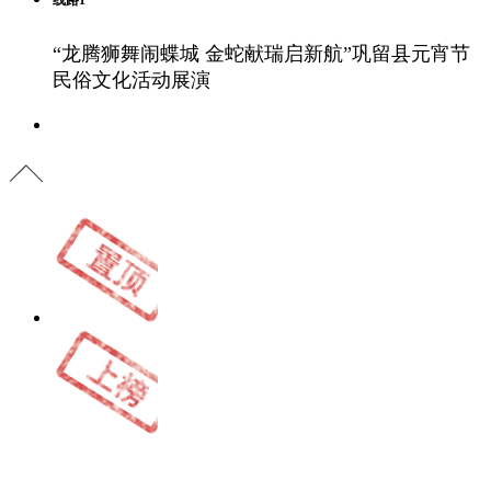
“龙腾狮舞闹蝶城 金蛇献瑞启新航”巩留县元宵节
民俗文化活动展演